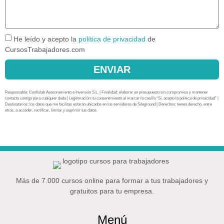
He leído y acepto la
política de privacidad
de
CursosTrabajadores.com
ENVIAR
Responsable: Confislab Asesoramiento e Inversión S.L. | Finalidad: elaborar un presupuesto sin compromiso y mantener
contacto contigo para cualquier duda | Legitimación: tu consentimiento al marcar la casilla “Sí, acepto la política de privacidad” |
Destinatarios: los datos que me facilitas estarán ubicados en los servidores de Siteground | Derechos: tienes derecho, entre
otros, a acceder, rectificar, limitar y suprimir tus datos.
Más de 7.000 cursos online para formar a tus trabajadores y
gratuitos para tu empresa.
Menú