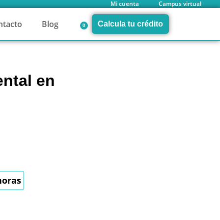
Mi cuenta
Campus virtual
ntacto
Blog
Calcula tu crédito
0
ntal en
horas