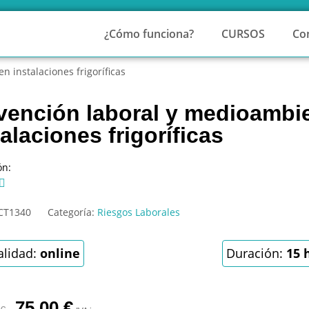
¿Cómo funciona?
CURSOS
Co
n instalaciones frigoríficas
vención laboral y medioambie
talaciones frigoríficas
ón:

CT1340
Categoría:
Riesgos Laborales
lidad:
online
Duración:
15 
75,00
€