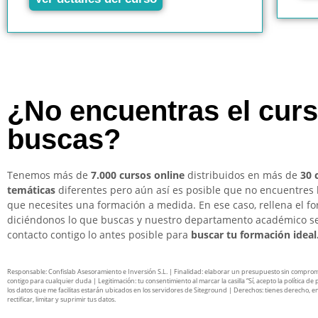
¿No encuentras el cur
buscas?
Tenemos más de
7.000 cursos online
distribuidos en más de
30 
temáticas
diferentes pero aún así es posible que no encuentres 
que necesites una formación a medida. En ese caso, rellena el f
diciéndonos lo que buscas y nuestro departamento académico s
contacto contigo lo antes posible para
buscar tu formación ideal
Responsable: Confislab Asesoramiento e Inversión S.L. | Finalidad: elaborar un presupuesto sin compro
contigo para cualquier duda | Legitimación: tu consentimiento al marcar la casilla “Sí, acepto la política de 
los datos que me facilitas estarán ubicados en los servidores de Siteground | Derechos: tienes derecho, en
rectificar, limitar y suprimir tus datos.