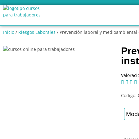
Inicio
/
Riesgos Laborales
/ Prevención laboral y medioambiental e
Pre
ins
Valoraci




Código:
Moda