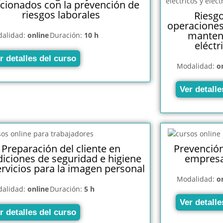
acionados con la prevención de
riesgos laborales
Riesgo
operaciones
manten
alidad:
online
Duración:
10 h
eléctr
r detalles del curso
Modalidad:
o
Ver detalle
Preparación del cliente en
Prevención
iciones de seguridad e higiene
empresa
ervicios para la imagen personal
Modalidad:
o
alidad:
online
Duración:
5 h
Ver detalle
r detalles del curso