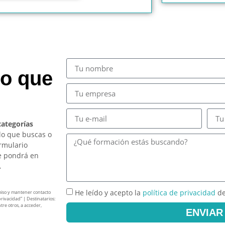
so que
categorías
lo que buscas o
ormulario
e pondrá en
.
He leído y acepto la
política de privacidad
de
miso y mantener contacto
privacidad” | Destinatarios:
tre otros, a acceder,
ENVIAR