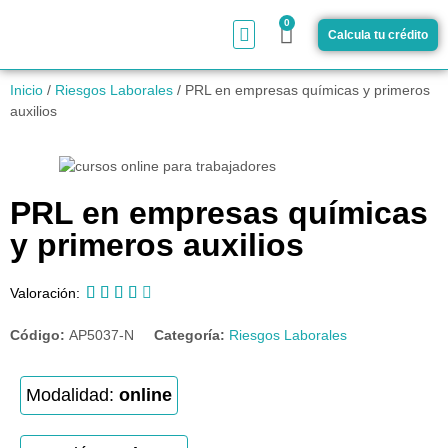
0
Calcula tu crédito
¿Cómo funciona?
Inicio
/
Riesgos Laborales
/ PRL en empresas químicas y primeros
auxilios
PRL en empresas químicas
y primeros auxilios





Valoración:
Código:
AP5037-N
Categoría:
Riesgos Laborales
Modalidad:
online