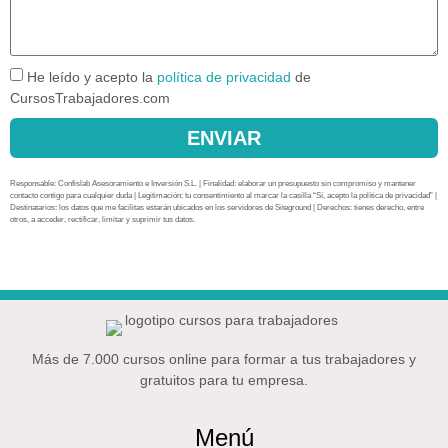
He leído y acepto la
política de privacidad
de
CursosTrabajadores.com
ENVIAR
Responsable: Confislab Asesoramiento e Inversión S.L. | Finalidad: elaborar un presupuesto sin compromiso y mantener
contacto contigo para cualquier duda | Legitimación: tu consentimiento al marcar la casilla “Sí, acepto la política de privacidad” |
Destinatarios: los datos que me facilitas estarán ubicados en los servidores de Siteground | Derechos: tienes derecho, entre
otros, a acceder, rectificar, limitar y suprimir tus datos.
Más de 7.000 cursos online para formar a tus trabajadores y
gratuitos para tu empresa.
Menú