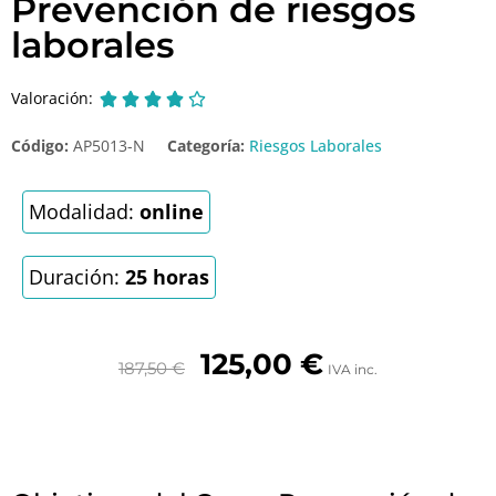
Prevención de riesgos
laborales
Valoración:





Código:
AP5013-N
Categoría:
Riesgos Laborales
Modalidad:
online
Duración:
25 horas
125,00
€
187,50
€
IVA inc.