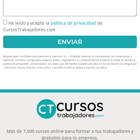
He leído y acepto la
política de privacidad
de
CursosTrabajadores.com
ENVIAR
Responsable: Confislab Asesoramiento e Inversión S.L. | Finalidad: elaborar un presupuesto sin compromiso y
mantener contacto contigo para cualquier duda | Legitimación: tu consentimiento al marcar la casilla “Sí, acepto la
política de privacidad” | Destinatarios: los datos que me facilitas estarán ubicados en los servidores de Siteground
| Derechos: tienes derecho, entre otros, a acceder, rectificar, limitar y suprimir tus datos.
Más de 7.000 cursos online para formar a tus trabajadores y
gratuitos para tu empresa.