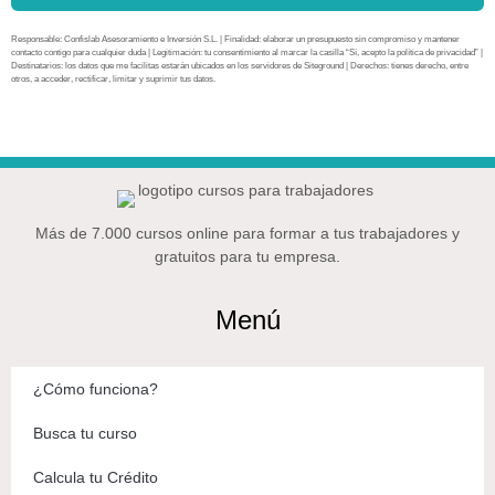
Responsable: Confislab Asesoramiento e Inversión S.L. | Finalidad: elaborar un presupuesto sin compromiso y mantener
contacto contigo para cualquier duda | Legitimación: tu consentimiento al marcar la casilla “Sí, acepto la política de privacidad” |
Destinatarios: los datos que me facilitas estarán ubicados en los servidores de Siteground | Derechos: tienes derecho, entre
otros, a acceder, rectificar, limitar y suprimir tus datos.
Más de 7.000 cursos online para formar a tus trabajadores y
gratuitos para tu empresa.
Menú
¿Cómo funciona?
Busca tu curso
Calcula tu Crédito