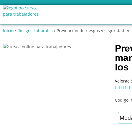
Inicio
/
Riesgos Laborales
/ Prevención de riesgos y seguridad en 
Pre
man
los 
Valoraci




Código:
Moda