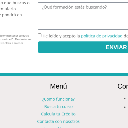
lo que buscas o
ormulario
e pondrá en
.
He leído y acepto la
política de privacidad
de
miso y mantener contacto
privacidad” | Destinatarios:
tre otros, a acceder,
ENVIAR
Menú
Con
¿Cómo funciona?
Busca tu curso
Calcula tu Crédito
Contacta con nosotros