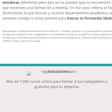
temáticas
diferentes pero aún así es posible que no encuentres 
que necesites una formación a medida. En ese caso, rellena el f
diciéndonos lo que buscas y nuestro departamento académico s
contacto contigo lo antes posible para
buscar tu formación ideal
Responsable: Confislab Asesoramiento e Inversión S.L. | Finalidad: elaborar un presupuesto sin compro
contigo para cualquier duda | Legitimación: tu consentimiento al marcar la casilla “Sí, acepto la política de 
los datos que me facilitas estarán ubicados en los servidores de Siteground | Derechos: tienes derecho, en
rectificar, limitar y suprimir tus datos.
Más de 7.000 cursos online para formar a tus trabajadores y
gratuitos para tu empresa.