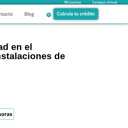
Mi cuenta
Campus virtual
ntacto
Blog
Calcula tu crédito
0
ad en el
nstalaciones de
horas