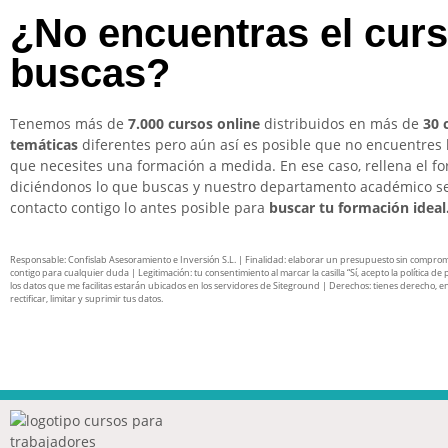
¿No encuentras el cur
buscas?
Tenemos más de
7.000 cursos online
distribuidos en más de
30 
temáticas
diferentes pero aún así es posible que no encuentres 
que necesites una formación a medida. En ese caso, rellena el f
diciéndonos lo que buscas y nuestro departamento académico s
contacto contigo lo antes posible para
buscar tu formación ideal
Responsable: Confislab Asesoramiento e Inversión S.L. | Finalidad: elaborar un presupuesto sin compro
contigo para cualquier duda | Legitimación: tu consentimiento al marcar la casilla “Sí, acepto la política de 
los datos que me facilitas estarán ubicados en los servidores de Siteground | Derechos: tienes derecho, en
rectificar, limitar y suprimir tus datos.