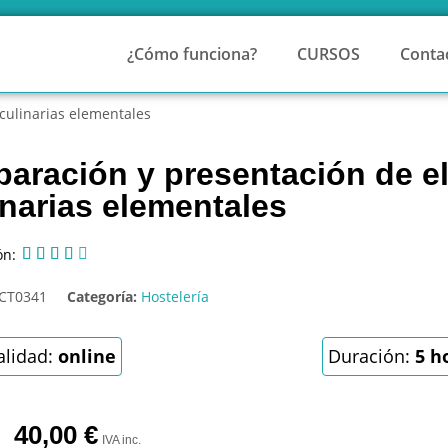
¿Cómo funciona?
CURSOS
Conta
culinarias elementales
paración y presentación de e
inarias elementales
ón:





CT0341
Categoría:
Hostelería
lidad:
online
Duración:
5 h
40,00
€
IVA inc.