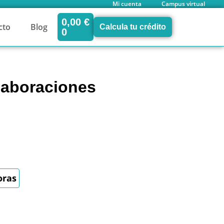
Mi cuenta
Campus virtual
0,00
€
cto
Blog
Calcula tu crédito
0
laboraciones
oras