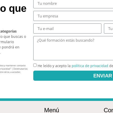
so que
categorías
lo que buscas o
ormulario
e pondrá en
.
He leído y acepto la
política de privacidad
de
miso y mantener contacto
privacidad” | Destinatarios:
tre otros, a acceder,
ENVIAR
Menú
Con