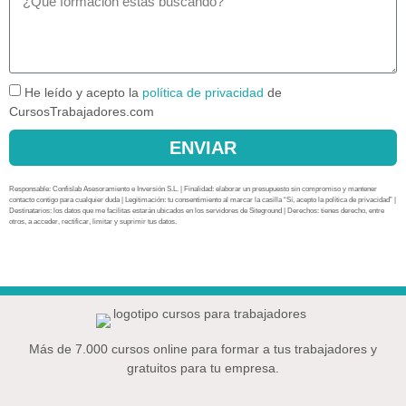
He leído y acepto la
política de privacidad
de
CursosTrabajadores.com
ENVIAR
Responsable: Confislab Asesoramiento e Inversión S.L. | Finalidad: elaborar un presupuesto sin compromiso y mantener
contacto contigo para cualquier duda | Legitimación: tu consentimiento al marcar la casilla “Sí, acepto la política de privacidad” |
Destinatarios: los datos que me facilitas estarán ubicados en los servidores de Siteground | Derechos: tienes derecho, entre
otros, a acceder, rectificar, limitar y suprimir tus datos.
Más de 7.000 cursos online para formar a tus trabajadores y
gratuitos para tu empresa.