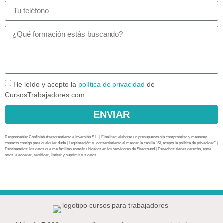
He leído y acepto la
política de privacidad
de
CursosTrabajadores.com
ENVIAR
Responsable: Confislab Asesoramiento e Inversión S.L. | Finalidad: elaborar un presupuesto sin compromiso y mantener
contacto contigo para cualquier duda | Legitimación: tu consentimiento al marcar la casilla “Sí, acepto la política de privacidad” |
Destinatarios: los datos que me facilitas estarán ubicados en los servidores de Siteground | Derechos: tienes derecho, entre
otros, a acceder, rectificar, limitar y suprimir tus datos.