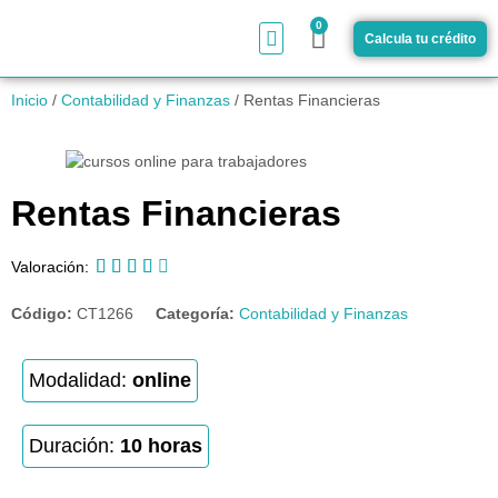
0
Calcula tu crédito
¿Cómo funciona?
Inicio
/
Contabilidad y Finanzas
/ Rentas Financieras
Rentas Financieras





Valoración:
Código:
CT1266
Categoría:
Contabilidad y Finanzas
Modalidad:
online
Duración:
10 horas