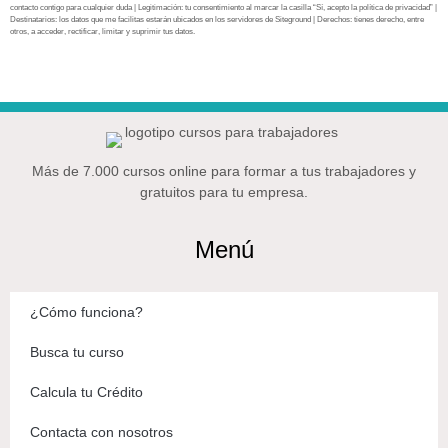
contacto contigo para cualquier duda | Legitimación: tu consentimiento al marcar la casilla “Sí, acepto la política de privacidad” |
Destinatarios: los datos que me facilitas estarán ubicados en los servidores de Siteground | Derechos: tienes derecho, entre
otros, a acceder, rectificar, limitar y suprimir tus datos.
Más de 7.000 cursos online para formar a tus trabajadores y
gratuitos para tu empresa.
Menú
¿Cómo funciona?
Busca tu curso
Calcula tu Crédito
Contacta con nosotros