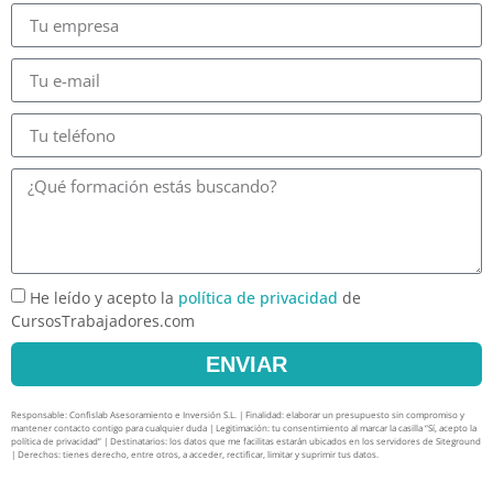
He leído y acepto la
política de privacidad
de
CursosTrabajadores.com
ENVIAR
Responsable: Confislab Asesoramiento e Inversión S.L. | Finalidad: elaborar un presupuesto sin compromiso y
mantener contacto contigo para cualquier duda | Legitimación: tu consentimiento al marcar la casilla “Sí, acepto la
política de privacidad” | Destinatarios: los datos que me facilitas estarán ubicados en los servidores de Siteground
| Derechos: tienes derecho, entre otros, a acceder, rectificar, limitar y suprimir tus datos.