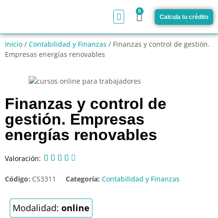
0
Calcula tu crédito
¿Cómo funciona?
Inicio
/
Contabilidad y Finanzas
/ Finanzas y control de gestión.
Empresas energías renovables
Finanzas y control de
gestión. Empresas
energías renovables
Valoración:





Código:
CS3311
Categoría:
Contabilidad y Finanzas
Modalidad:
online