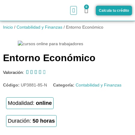
0
Calcula tu crédito
¿Cómo funciona?
Inicio
/
Contabilidad y Finanzas
/ Entorno Económico
Entorno Económico





Valoración:
Código:
UP3881-85-N
Categoría:
Contabilidad y Finanzas
Modalidad:
online
Duración:
50 horas