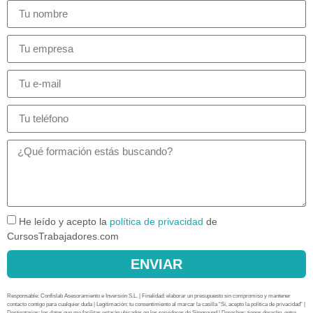
He leído y acepto la
política de privacidad
de
CursosTrabajadores.com
ENVIAR
Responsable: Confislab Asesoramiento e Inversión S.L. | Finalidad: elaborar un presupuesto sin compromiso y mantener
contacto contigo para cualquier duda | Legitimación: tu consentimiento al marcar la casilla “Sí, acepto la política de privacidad” |
Destinatarios: los datos que me facilitas estarán ubicados en los servidores de Siteground | Derechos: tienes derecho, entre