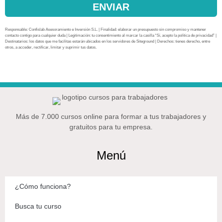
ENVIAR
Responsable: Confislab Asesoramiento e Inversión S.L. | Finalidad: elaborar un presupuesto sin compromiso y mantener
contacto contigo para cualquier duda | Legitimación: tu consentimiento al marcar la casilla “Sí, acepto la política de privacidad” |
Destinatarios: los datos que me facilitas estarán ubicados en los servidores de Siteground | Derechos: tienes derecho, entre
otros, a acceder, rectificar, limitar y suprimir tus datos.
Más de 7.000 cursos online para formar a tus trabajadores y
gratuitos para tu empresa.
Menú
¿Cómo funciona?
Busca tu curso