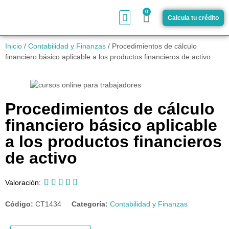
0
Calcula tu crédito
¿Cómo funciona?
Inicio
/
Contabilidad y Finanzas
/ Procedimientos de cálculo
financiero básico aplicable a los productos financieros de activo
Procedimientos de cálculo
financiero básico aplicable
a los productos financieros
de activo





Valoración:
Código:
CT1434
Categoría:
Contabilidad y Finanzas