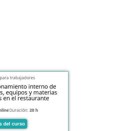
onamiento interno de
s, equipos y materias
 en el restaurante
nline
Duración:
20 h
s del curso