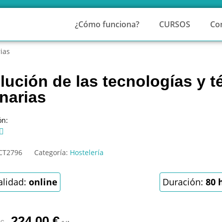
¿Cómo funciona?
CURSOS
Co
rias
lución de las tecnologías y t
inarias
ón:

CT2796
Categoría:
Hostelería
lidad:
online
Duración:
80 
224,00
€