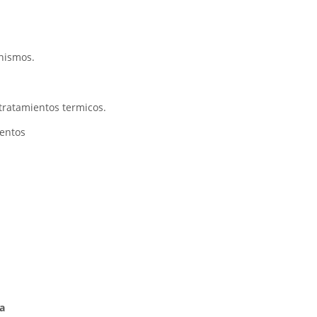
anismos.
 tratamientos termicos.
mentos
a