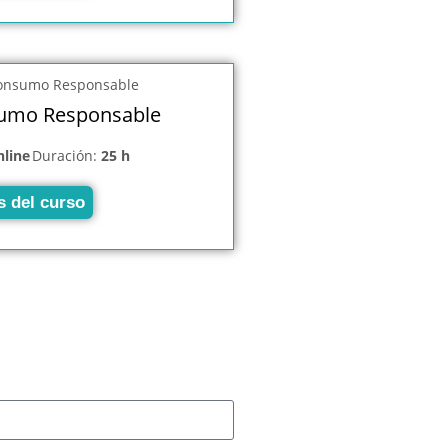
umo Responsable
nline
Duración:
25 h
s del curso