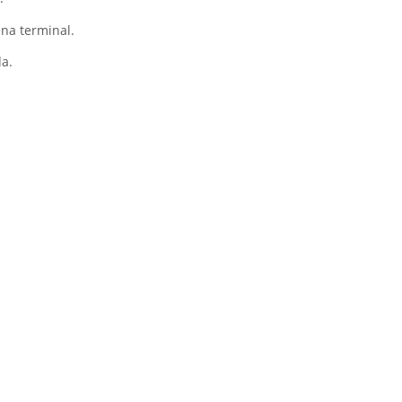
ina terminal.
da.