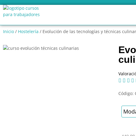
Inicio
/
Hostelería
/ Evolución de las tecnologías y técnicas culina
Evo
cul
Valoraci




Código:
Moda