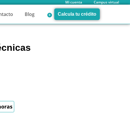
Mi cuenta
Campus virtual
ntacto
Blog
Calcula tu crédito
0
écnicas
horas