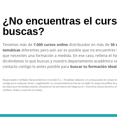
¿No encuentras el cur
buscas?
Tenemos más de
7.000 cursos online
distribuidos en más de
30 
temáticas
diferentes pero aún así es posible que no encuentres 
que necesites una formación a medida. En ese caso, rellena el f
diciéndonos lo que buscas y nuestro departamento académico s
contacto contigo lo antes posible para
buscar tu formación ideal
Responsable: Confislab Asesoramiento e Inversión S.L. | Finalidad: elaborar un presupuesto sin compro
contigo para cualquier duda | Legitimación: tu consentimiento al marcar la casilla “Sí, acepto la política de 
los datos que me facilitas estarán ubicados en los servidores de Siteground | Derechos: tienes derecho, en
rectificar, limitar y suprimir tus datos.