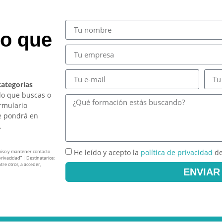
so que
categorías
lo que buscas o
ormulario
e pondrá en
.
He leído y acepto la
política de privacidad
de
miso y mantener contacto
privacidad” | Destinatarios:
tre otros, a acceder,
ENVIAR