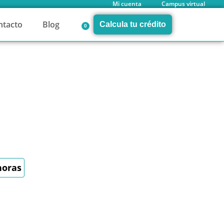
Mi cuenta
Campus virtual
ntacto
Blog
Calcula tu crédito
0
horas