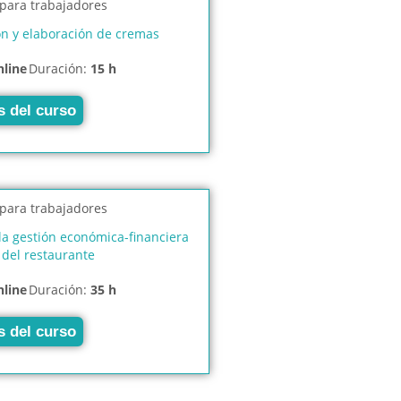
ón y elaboración de cremas
nline
Duración:
15 h
s del curso
la gestión económica-financiera
del restaurante
nline
Duración:
35 h
s del curso