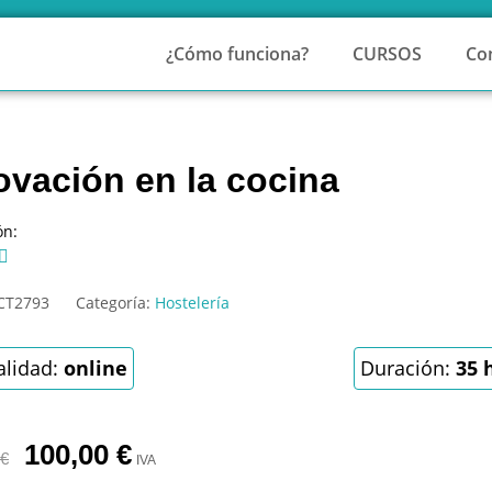
¿Cómo funciona?
CURSOS
Co
ovación en la cocina
ón:

CT2793
Categoría:
Hostelería
lidad:
online
Duración:
35 
100,00
€
€
IVA