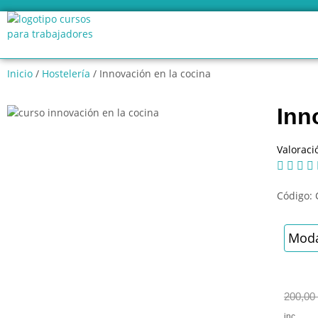
Inicio
/
Hostelería
/ Innovación en la cocina
Inn
Valoraci




Código:
Moda
200,00
inc.