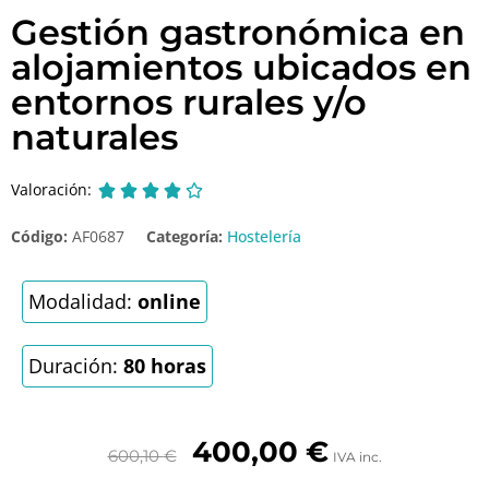
Gestión gastronómica en
alojamientos ubicados en
entornos rurales y/o
naturales
Valoración:





Código:
AF0687
Categoría:
Hostelería
Modalidad:
online
Duración:
80 horas
400,00
€
600,10
€
IVA inc.