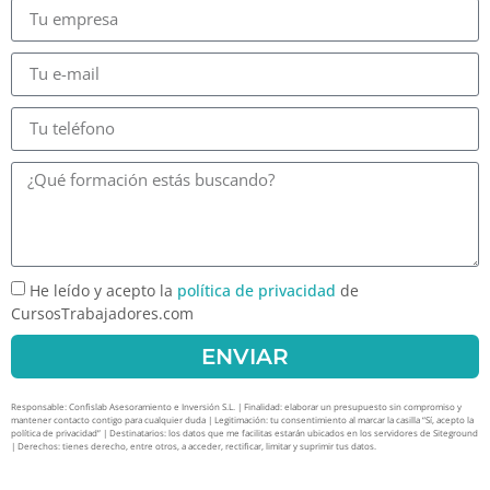
He leído y acepto la
política de privacidad
de
CursosTrabajadores.com
ENVIAR
Responsable: Confislab Asesoramiento e Inversión S.L. | Finalidad: elaborar un presupuesto sin compromiso y
mantener contacto contigo para cualquier duda | Legitimación: tu consentimiento al marcar la casilla “Sí, acepto la
política de privacidad” | Destinatarios: los datos que me facilitas estarán ubicados en los servidores de Siteground
| Derechos: tienes derecho, entre otros, a acceder, rectificar, limitar y suprimir tus datos.