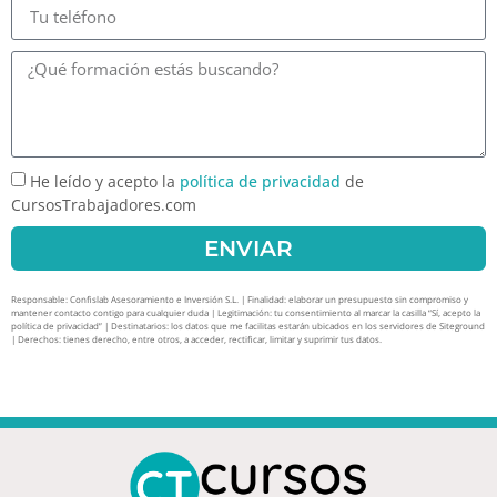
He leído y acepto la
política de privacidad
de
CursosTrabajadores.com
ENVIAR
Responsable: Confislab Asesoramiento e Inversión S.L. | Finalidad: elaborar un presupuesto sin compromiso y
mantener contacto contigo para cualquier duda | Legitimación: tu consentimiento al marcar la casilla “Sí, acepto la
política de privacidad” | Destinatarios: los datos que me facilitas estarán ubicados en los servidores de Siteground
| Derechos: tienes derecho, entre otros, a acceder, rectificar, limitar y suprimir tus datos.