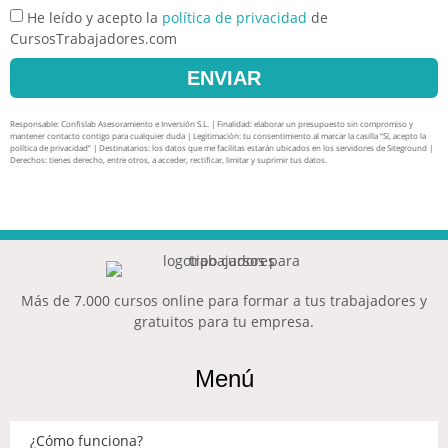
He leído y acepto la
política de privacidad
de
CursosTrabajadores.com
ENVIAR
Responsable: Confislab Asesoramiento e Inversión S.L. | Finalidad: elaborar un presupuesto sin compromiso y
mantener contacto contigo para cualquier duda | Legitimación: tu consentimiento al marcar la casilla “Sí, acepto la
política de privacidad” | Destinatarios: los datos que me facilitas estarán ubicados en los servidores de Siteground |
Derechos: tienes derecho, entre otros, a acceder, rectificar, limitar y suprimir tus datos.
Más de 7.000 cursos online para formar a tus trabajadores y
gratuitos para tu empresa.
Menú
¿Cómo funciona?