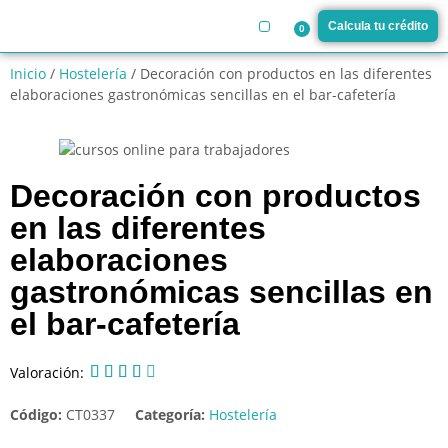
Calcula tu crédito
0
¿Cómo funciona?
Inicio
/
Hostelería
/ Decoración con productos en las diferentes
elaboraciones gastronómicas sencillas en el bar-cafetería
Decoración con productos
en las diferentes
elaboraciones
gastronómicas sencillas en
el bar-cafetería
Valoración:





Código:
CT0337
Categoría:
Hostelería