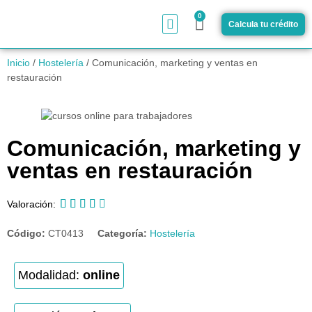
0
Calcula tu crédito
¿Cómo funciona?
Inicio
/
Hostelería
/ Comunicación, marketing y ventas en
restauración
Comunicación, marketing y
ventas en restauración





Valoración:
Código:
CT0413
Categoría:
Hostelería
Modalidad:
online