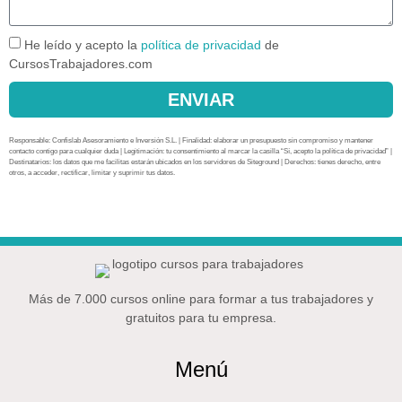
He leído y acepto la
política de privacidad
de
CursosTrabajadores.com
ENVIAR
Responsable: Confislab Asesoramiento e Inversión S.L. | Finalidad: elaborar un presupuesto sin compromiso y mantener
contacto contigo para cualquier duda | Legitimación: tu consentimiento al marcar la casilla “Sí, acepto la política de privacidad” |
Destinatarios: los datos que me facilitas estarán ubicados en los servidores de Siteground | Derechos: tienes derecho, entre
otros, a acceder, rectificar, limitar y suprimir tus datos.
Más de 7.000 cursos online para formar a tus trabajadores y
gratuitos para tu empresa.
Menú