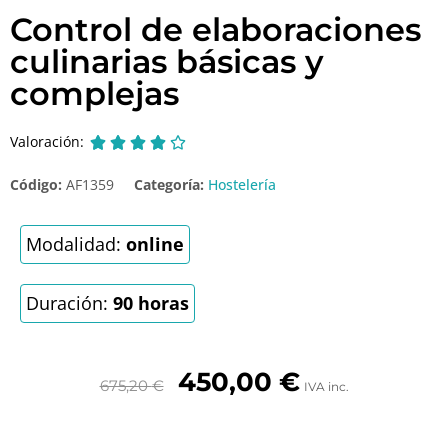
Control de elaboraciones
culinarias básicas y
complejas
Valoración:





Código:
AF1359
Categoría:
Hostelería
Modalidad:
online
Duración:
90 horas
450,00
€
675,20
€
IVA inc.