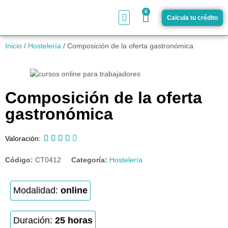
0
Calcula tu crédito
¿Cómo funciona?
Inicio
/
Hostelería
/ Composición de la oferta gastronómica
Composición de la oferta
gastronómica





Valoración:
Código:
CT0412
Categoría:
Hostelería
Modalidad:
online
Duración:
25 horas