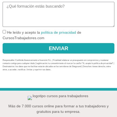
He leído y acepto la
política de privacidad
de
CursosTrabajadores.com
ENVIAR
Responsable: Confislab Asesoramiento e Inversión S.L. | Finalidad: elaborar un presupuesto sin compromiso y mantener
contacto contigo para cualquier duda | Legitimación: tu consentimiento al marcar la casilla “Sí, acepto la política de privacidad” |
Destinatarios: los datos que me facilitas estarán ubicados en los servidores de Siteground | Derechos: tienes derecho, entre
otros, a acceder, rectificar, limitar y suprimir tus datos.
Más de 7.000 cursos online para formar a tus trabajadores y
gratuitos para tu empresa.