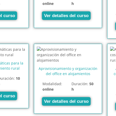
h
online
h
el curso
Ver detalles del curso
áticas para la
miento rural
Aprovisionamiento y organización
del office en alojamientos
c
uración:
10
h
Modalidad:
Duración:
50
online
h
el curso
Ver detalles del curso