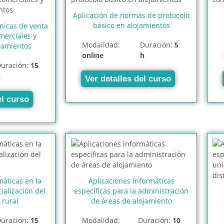
Aplicación de normas de protocolo
básico en alojamientos
cnicas de venta
merciales y
Modalidad:
Duración:
5
jamientos
online
h
uración:
15
h
Ver detalles del curso
el curso
máticas en la
Aplicaciones informáticas
alización del
específicas para la administración
 rural
de áreas de alojamiento
uración:
15
Modalidad:
Duración:
10