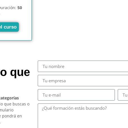
uración:
50
h
el curso
so que
categorías
lo que buscas o
mulario
e pondrá en
.