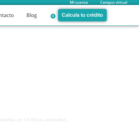
Mi cuenta
Campus virtual
ntacto
Blog
Calcula tu crédito
0
a empresas. ¡Entra e infórmate!
squeda con los filtros avanzados.