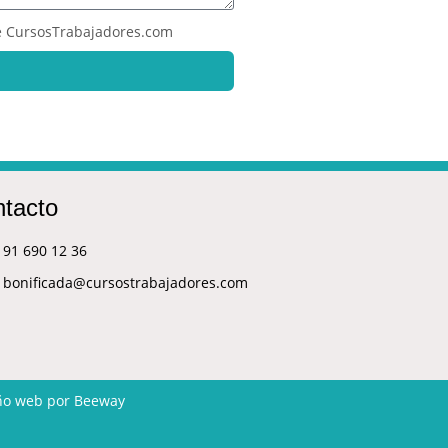
 de CursosTrabajadores.com
tacto
91 690 12 36
bonificada@cursostrabajadores.com
ño web
por Beeway