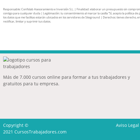
Responsable: Confislab Asesoramiento e Inversión S.L. | Finalidad: elaborar un presupuesto sin compro
contigo para cualquier duda | Legitimación: tu consentimiento al marcar la casilla “Sí, acepto la política de 
los datos que me facilitas estarán ubicados en los servidores de Siteground | Derechos: tienes derecho, en
rectificar, limitar y suprimir tus datos.
Más de 7.000 cursos online para formar a tus trabajadores y
gratuitos para tu empresa.
Copyright ©
Aviso Legal
2021
CursosTrabajadores.com