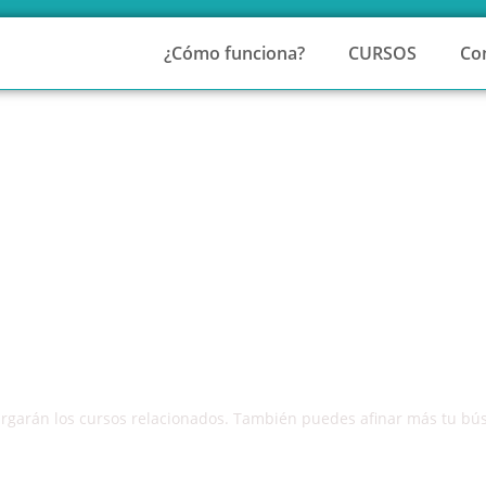
¿Cómo funciona?
CURSOS
Co
 Turismo
 tus trabajadores en turismo gracias a la formación bonificada par
 cargarán los cursos relacionados. También puedes afinar más tu bú