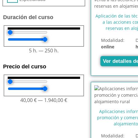
Aplicación de las té
Duración del curso
a las acciones co
reservas en alo
Modalidad:
D
online
5
h.
—
250
h.
Ver detalles d
Precio del curso
40,00
€
—
1.940,00
€
Aplicaciones infor
promoción y comerci
alojamiento
Modalidad:
D