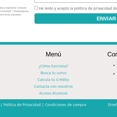
He leído y acepto la política de privacidad
miso y mantener contacto
privacidad” | Destinatarios:
tre otros, a acceder,
ENVIAR
Menú
Con
¿Cómo funciona?
Busca tu curso
Calcula tu Crédito
Contacta con nosotros
Acceso Alumnos
|
Política de Privacidad
|
Condiciones de compra
Dise