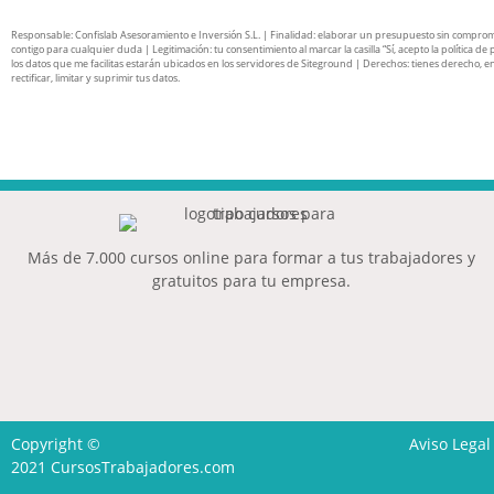
Responsable: Confislab Asesoramiento e Inversión S.L. | Finalidad: elaborar un presupuesto sin compro
contigo para cualquier duda | Legitimación: tu consentimiento al marcar la casilla “Sí, acepto la política de 
los datos que me facilitas estarán ubicados en los servidores de Siteground | Derechos: tienes derecho, en
rectificar, limitar y suprimir tus datos.
Más de 7.000 cursos online para formar a tus trabajadores y
gratuitos para tu empresa.
Copyright ©
Aviso Legal
2021
CursosTrabajadores.com