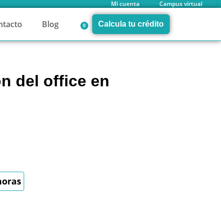
Mi cuenta
Campus virtual
ntacto
Blog
Calcula tu crédito
0
n del office en
horas