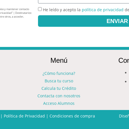
He leído y acepto la
política de privacidad
de
miso y mantener contacto
privacidad” | Destinatarios:
tre otros, a acceder,
ENVIAR
Menú
Con
¿Cómo funciona?
Busca tu curso
Calcula tu Crédito
Contacta con nosotros
Acceso Alumnos
|
Política de Privacidad
|
Condiciones de compra
Dise