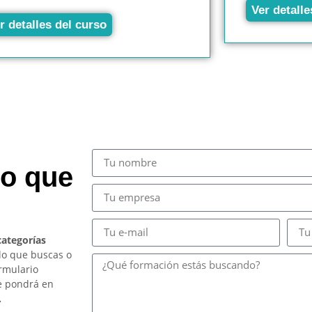
Ver detalle
r detalles del curso
so que
categorías
lo que buscas o
ormulario
e pondrá en
.