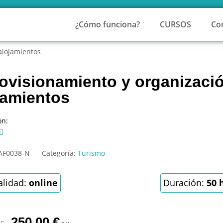
¿Cómo funciona?
CURSOS
Co
 alojamientos
ovisionamiento y organizació
jamientos
ón:

AF0038-N
Categoría:
Turismo
lidad:
online
Duración:
50 
250,00
€