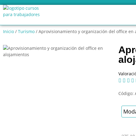
Inicio
/
Turismo
/ Aprovisionamiento y organización del office en
Apr
alo
Valoraci




Código:
Moda