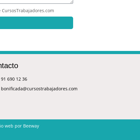
 CursosTrabajadores.com
tacto
91 690 12 36
bonificada@cursostrabajadores.com
ño web
por Beeway