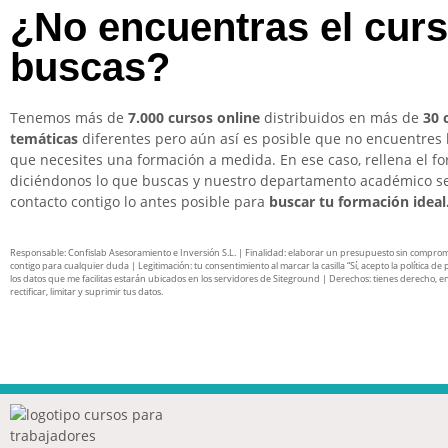
¿No encuentras el cur
buscas?
Tenemos más de
7.000 cursos online
distribuidos en más de
30 
temáticas
diferentes pero aún así es posible que no encuentres 
que necesites una formación a medida. En ese caso, rellena el f
diciéndonos lo que buscas y nuestro departamento académico s
contacto contigo lo antes posible para
buscar tu formación ideal
Responsable: Confislab Asesoramiento e Inversión S.L. | Finalidad: elaborar un presupuesto sin compro
contigo para cualquier duda | Legitimación: tu consentimiento al marcar la casilla “Sí, acepto la política de 
los datos que me facilitas estarán ubicados en los servidores de Siteground | Derechos: tienes derecho, en
rectificar, limitar y suprimir tus datos.