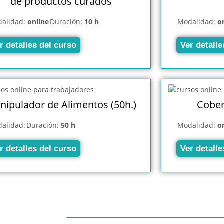
de productos curados
alidad:
online
Duración:
10 h
Modalidad:
o
r detalles del curso
Ver detalle
nipulador de Alimentos (50h.)
Cober
alidad:
Duración:
50 h
Modalidad:
o
r detalles del curso
Ver detalle