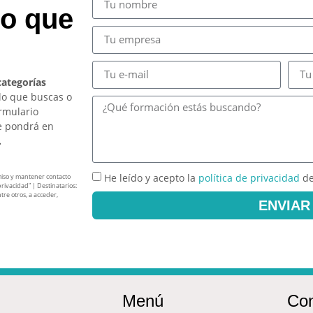
so que
categorías
lo que buscas o
ormulario
e pondrá en
.
He leído y acepto la
política de privacidad
de
miso y mantener contacto
privacidad” | Destinatarios:
tre otros, a acceder,
ENVIAR
Menú
Con