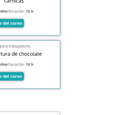
cárnicas
nline
Duración:
15 h
s del curso
tura de chocolate
nline
Duración:
10 h
s del curso