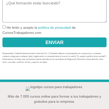
He leído y acepto la
política de privacidad
de
CursosTrabajadores.com
ENVIAR
Responsable: Confislab Asesoramiento e Inversión S.L. | Finalidad: elaborar un presupuesto sin compromiso y mantener
contacto contigo para cualquier duda | Legitimación: tu consentimiento al marcar la casilla “Sí, acepto la política de privacidad” |
Destinatarios: los datos que me facilitas estarán ubicados en los servidores de Siteground | Derechos: tienes derecho, entre
otros, a acceder, rectificar, limitar y suprimir tus datos.
Más de 7.000 cursos online para formar a tus trabajadores y
gratuitos para tu empresa.