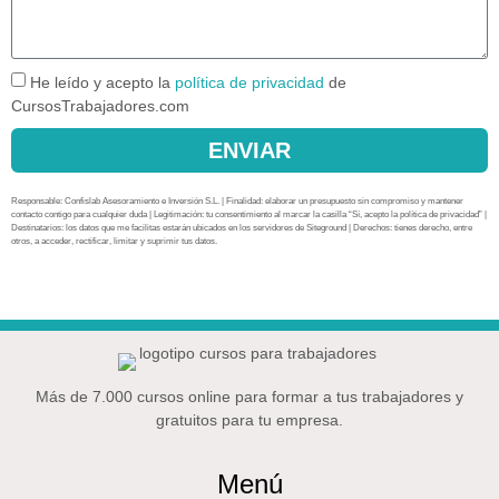
He leído y acepto la
política de privacidad
de
CursosTrabajadores.com
ENVIAR
Responsable: Confislab Asesoramiento e Inversión S.L. | Finalidad: elaborar un presupuesto sin compromiso y mantener
contacto contigo para cualquier duda | Legitimación: tu consentimiento al marcar la casilla “Sí, acepto la política de privacidad” |
Destinatarios: los datos que me facilitas estarán ubicados en los servidores de Siteground | Derechos: tienes derecho, entre
otros, a acceder, rectificar, limitar y suprimir tus datos.
Más de 7.000 cursos online para formar a tus trabajadores y
gratuitos para tu empresa.
Menú