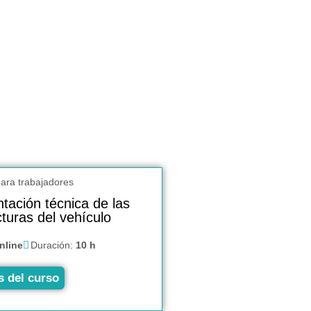
ación técnica de las
cturas del vehículo
nline
Duración:
10 h
s del curso