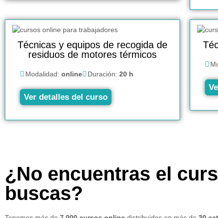
Técnicas y equipos de recogida de
Téc
residuos de motores térmicos
Mo
Modalidad:
online
Duración:
20 h
Ve
Ver detalles del curso
¿No encuentras el cur
buscas?
Tenemos más de
7.000 cursos online
distribuidos en más de
30 ca