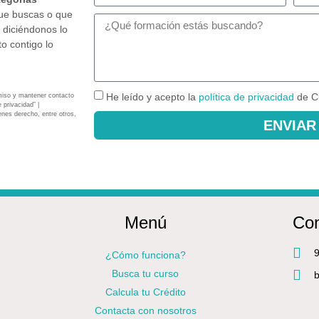
que buscas o que
 diciéndonos lo
o contigo lo
He leído y acepto la
política de privacidad
de C
miso y mantener contacto
 privacidad” |
enes derecho, entre otros,
ENVIAR
Menú
Con
9
¿Cómo funciona?
Busca tu curso
b
Calcula tu Crédito
Contacta con nosotros