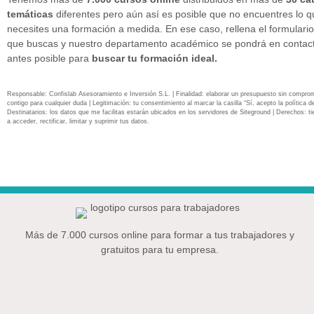
temáticas
diferentes pero aún así es posible que no encuentres lo 
necesites una formación a medida. En ese caso, rellena el formulario
que buscas y nuestro departamento académico se pondrá en contact
antes posible para
buscar tu formación ideal.
Responsable: Confislab Asesoramiento e Inversión S.L. | Finalidad: elaborar un presupuesto sin compro
contigo para cualquier duda | Legitimación: tu consentimiento al marcar la casilla “Sí, acepto la política de
Destinatarios: los datos que me facilitas estarán ubicados en los servidores de Siteground | Derechos: ti
a acceder, rectificar, limitar y suprimir tus datos.
Más de 7.000 cursos online para formar a tus trabajadores y
gratuitos para tu empresa.