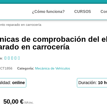
¿Cómo funciona?
CURSOS
Con
nto reparado en carrocería
nicas de comprobación del 
arado en carrocería





n:
:
CT1856
Categoría:
Mecánica de Vehículos
lidad:
online
Duración:
10 h
50,00
€
IVA inc.