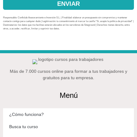
ENVIAR
Responsable: Confislab Asesoramiento e Inversión S.L. | Finalidad: elaborar un presupuesto sin compromiso y mantener
contacto contigo para cualquier duda | Legitimación: tu consentimiento al marcar la casilla “Sí, acepto la política de privacidad” |
Destinatarios: los datos que me facilitas estarán ubicados en los servidores de Siteground | Derechos: tienes derecho, entre
otros, a acceder, rectificar, limitar y suprimir tus datos.
Más de 7.000 cursos online para formar a tus trabajadores y
gratuitos para tu empresa.
Menú
¿Cómo funciona?
Busca tu curso