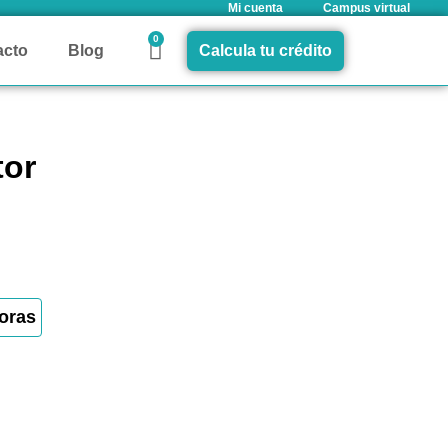
Mi cuenta
Campus virtual
0
acto
Blog
Calcula tu crédito
tor
oras