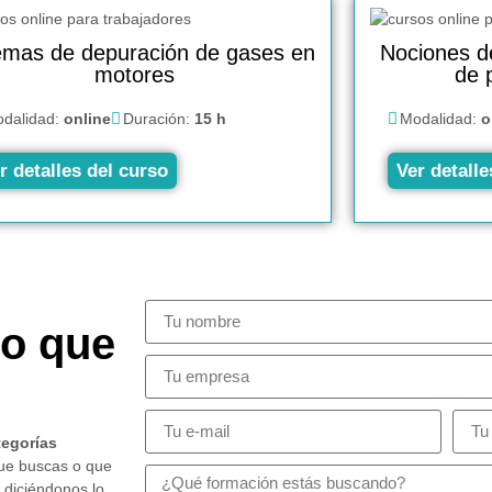
emas de depuración de gases en
Nociones de
motores
de 
dalidad:
online
Duración:
15 h
Modalidad:
o
r detalles del curso
Ver detalle
so que
tegorías
que buscas o que
 diciéndonos lo