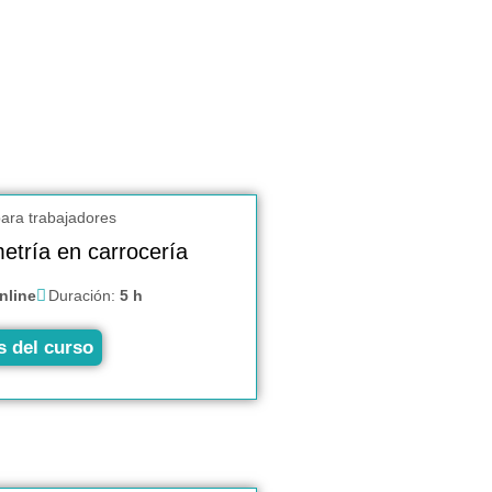
etría en carrocería
nline
Duración:
5 h
s del curso