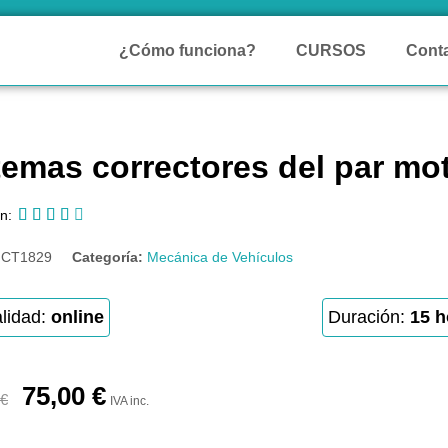
¿Cómo funciona?
CURSOS
Cont
temas correctores del par mo





n:
:
CT1829
Categoría:
Mecánica de Vehículos
lidad:
online
Duración:
15 h
75,00
€
€
IVA inc.