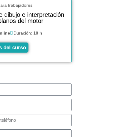
 dibujo e interpretación
planos del motor
nline
Duración:
10 h
s del curso