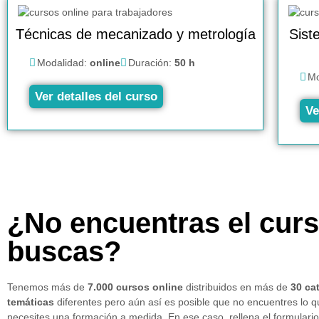
Técnicas de mecanizado y metrología
Sist
Modalidad:
online
Duración:
50 h
Mo
Ver detalles del curso
Ve
¿No encuentras el cur
buscas?
Tenemos más de
7.000 cursos online
distribuidos en más de
30 ca
temáticas
diferentes pero aún así es posible que no encuentres lo 
necesites una formación a medida. En ese caso, rellena el formulario