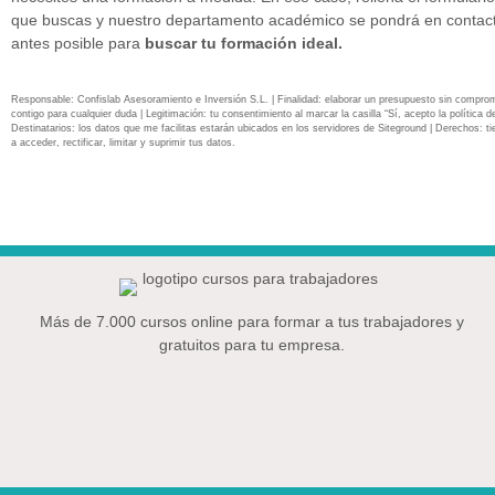
que buscas y nuestro departamento académico se pondrá en contact
antes posible para
buscar tu formación ideal.
Responsable: Confislab Asesoramiento e Inversión S.L. | Finalidad: elaborar un presupuesto sin compro
contigo para cualquier duda | Legitimación: tu consentimiento al marcar la casilla “Sí, acepto la política de
Destinatarios: los datos que me facilitas estarán ubicados en los servidores de Siteground | Derechos: ti
a acceder, rectificar, limitar y suprimir tus datos.
Más de 7.000 cursos online para formar a tus trabajadores y
gratuitos para tu empresa.