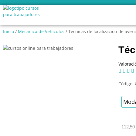
Inicio
/
Mecánica de Vehículos
/ Técnicas de localización de aver
Téc
Valoraci




Código:
Moda
112,50