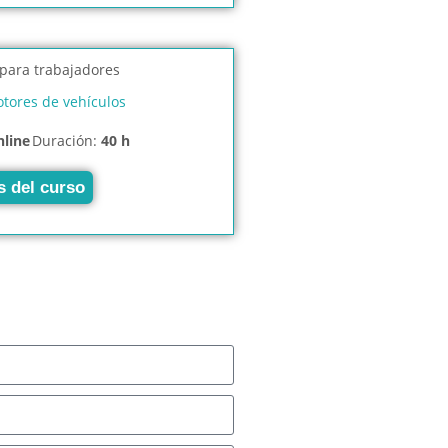
tores de vehículos
nline
Duración:
40 h
s del curso