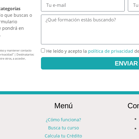
categorías
lo que buscas o
ormulario
e pondrá en
.
He leído y acepto la
política de privacidad
de
miso y mantener contacto
privacidad” | Destinatarios:
tre otros, a acceder,
ENVIAR
Menú
Con
¿Cómo funciona?
Busca tu curso
Calcula tu Crédito