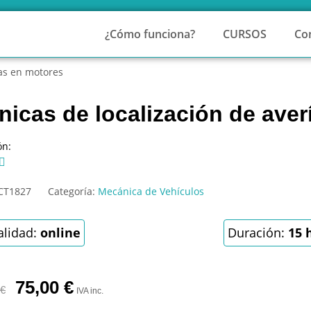
¿Cómo funciona?
CURSOS
Co
ías en motores
nicas de localización de ave
ón:

CT1827
Categoría:
Mecánica de Vehículos
lidad:
online
Duración:
15 
75,00
€
€
IVA inc.