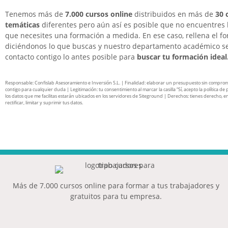
Tenemos más de
7.000 cursos online
distribuidos en más de
30 
temáticas
diferentes pero aún así es posible que no encuentres 
que necesites una formación a medida. En ese caso, rellena el f
diciéndonos lo que buscas y nuestro departamento académico s
contacto contigo lo antes posible para
buscar tu formación ideal
Responsable: Confislab Asesoramiento e Inversión S.L. | Finalidad: elaborar un presupuesto sin compro
contigo para cualquier duda | Legitimación: tu consentimiento al marcar la casilla “Sí, acepto la política de 
los datos que me facilitas estarán ubicados en los servidores de Siteground | Derechos: tienes derecho, en
rectificar, limitar y suprimir tus datos.
Más de 7.000 cursos online para formar a tus trabajadores y
gratuitos para tu empresa.