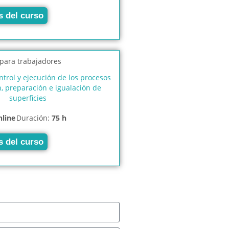
s del curso
ontrol y ejecución de los procesos
, preparación e igualación de
superficies
nline
Duración:
75 h
s del curso