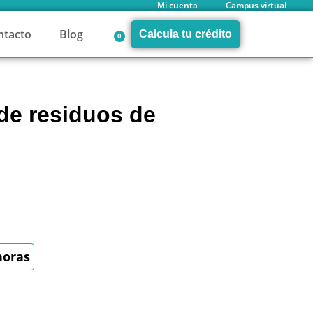
Mi cuenta
Campus virtual
ntacto
Blog
Calcula tu crédito
0
de residuos de
horas