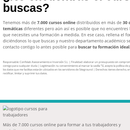
buscas?
Tenemos más de
7.000 cursos online
distribuidos en más de
30 
temáticas
diferentes pero aún así es posible que no encuentres 
que necesites una formación a medida. En ese caso, rellena el f
diciéndonos lo que buscas y nuestro departamento académico s
contacto contigo lo antes posible para
buscar tu formación ideal
Responsable: Confislab Asesoramiento e Inversión S.L. | Finalidad: elaborar un presupuesto sin compro
contigo para cualquier duda | Legitimación: tu consentimiento al marcar la casilla “Sí, acepto la política de 
los datos que me facilitas estarán ubicados en los servidores de Siteground | Derechos: tienes derecho, en
rectificar, limitar y suprimir tus datos.
Más de 7.000 cursos online para formar a tus trabajadores y