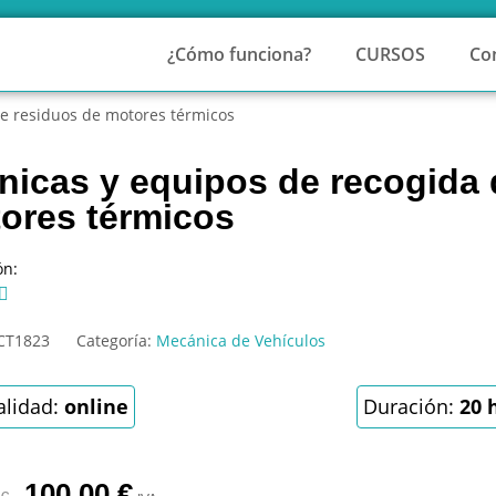
¿Cómo funciona?
CURSOS
Co
de residuos de motores térmicos
nicas y equipos de recogida 
ores térmicos
ón:

CT1823
Categoría:
Mecánica de Vehículos
lidad:
online
Duración:
20 
100,00
€