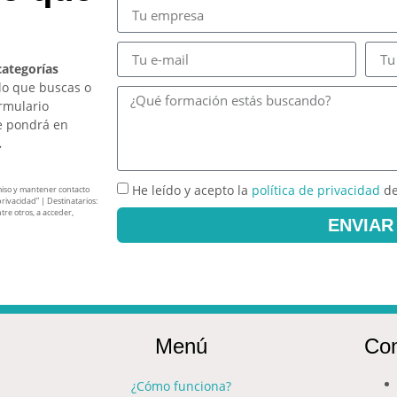
categorías
lo que buscas o
ormulario
e pondrá en
.
He leído y acepto la
política de privacidad
de
miso y mantener contacto
privacidad” | Destinatarios:
tre otros, a acceder,
ENVIAR
Menú
Con
¿Cómo funciona?