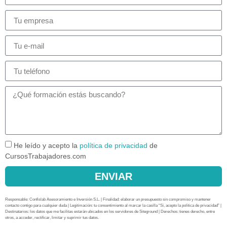
He leído y acepto la
política de privacidad
de
CursosTrabajadores.com
ENVIAR
Responsable: Confislab Asesoramiento e Inversión S.L. | Finalidad: elaborar un presupuesto sin compromiso y mantener
contacto contigo para cualquier duda | Legitimación: tu consentimiento al marcar la casilla “Sí, acepto la política de privacidad” |
Destinatarios: los datos que me facilitas estarán ubicados en los servidores de Siteground | Derechos: tienes derecho, entre
otros, a acceder, rectificar, limitar y suprimir tus datos.