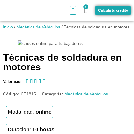
0
Calcula tu crédito
¿Cómo funciona?
Inicio
/
Mecánica de Vehículos
/ Técnicas de soldadura en motores
Técnicas de soldadura en
motores





Valoración:
Código:
CT1815
Categoría:
Mecánica de Vehículos
Modalidad:
online
Duración:
10 horas