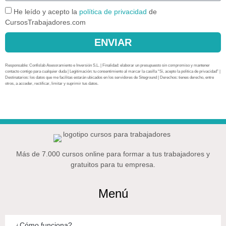
He leído y acepto la
política de privacidad
de
CursosTrabajadores.com
ENVIAR
Responsable: Confislab Asesoramiento e Inversión S.L. | Finalidad: elaborar un presupuesto sin compromiso y mantener
contacto contigo para cualquier duda | Legitimación: tu consentimiento al marcar la casilla “Sí, acepto la política de privacidad” |
Destinatarios: los datos que me facilitas estarán ubicados en los servidores de Siteground | Derechos: tienes derecho, entre
otros, a acceder, rectificar, limitar y suprimir tus datos.
Más de 7.000 cursos online para formar a tus trabajadores y
gratuitos para tu empresa.
Menú
¿Cómo funciona?