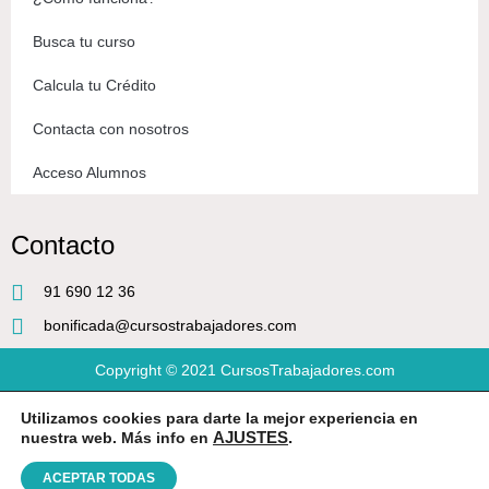
Busca tu curso
Calcula tu Crédito
Contacta con nosotros
Acceso Alumnos
Contacto
91 690 12 36
bonificada@cursostrabajadores.com
Copyright © 2021
CursosTrabajadores.com
Utilizamos cookies para darte la mejor experiencia en
Aviso Legal
|
Política de Privacidad
|
Condiciones de compra
nuestra web. Más info en
AJUSTES
.
ACEPTAR TODAS