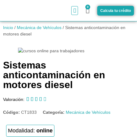
0
Calcula tu crédito
¿Cómo funciona?
Inicio
/
Mecánica de Vehículos
/ Sistemas anticontaminación en
motores diesel
Sistemas
anticontaminación en
motores diesel





Valoración:
Código:
CT1833
Categoría:
Mecánica de Vehículos
Modalidad:
online