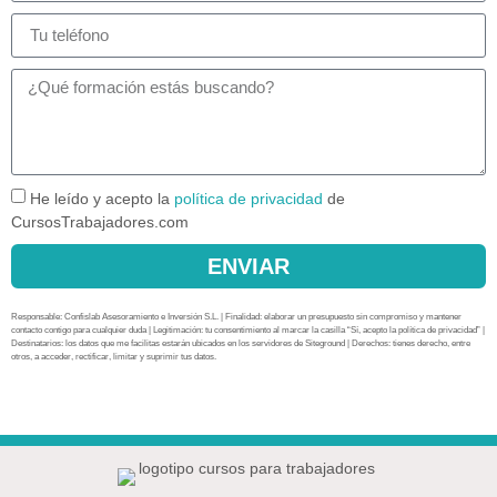
He leído y acepto la
política de privacidad
de
CursosTrabajadores.com
ENVIAR
Responsable: Confislab Asesoramiento e Inversión S.L. | Finalidad: elaborar un presupuesto sin compromiso y mantener
contacto contigo para cualquier duda | Legitimación: tu consentimiento al marcar la casilla “Sí, acepto la política de privacidad” |
Destinatarios: los datos que me facilitas estarán ubicados en los servidores de Siteground | Derechos: tienes derecho, entre
otros, a acceder, rectificar, limitar y suprimir tus datos.