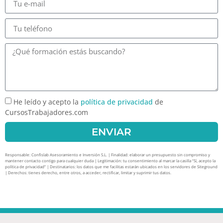
He leído y acepto la
política de privacidad
de
CursosTrabajadores.com
ENVIAR
Responsable: Confislab Asesoramiento e Inversión S.L. | Finalidad: elaborar un presupuesto sin compromiso y
mantener contacto contigo para cualquier duda | Legitimación: tu consentimiento al marcar la casilla “Sí, acepto la
política de privacidad” | Destinatarios: los datos que me facilitas estarán ubicados en los servidores de Siteground
| Derechos: tienes derecho, entre otros, a acceder, rectificar, limitar y suprimir tus datos.