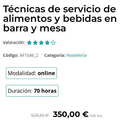
Técnicas de servicio de
alimentos y bebidas en
barra y mesa
Valoración:





Código:
AF1046_2
Categoría:
Hostelería
Modalidad:
online
Duración:
70 horas
350,00
€
525,10
€
IVA inc.