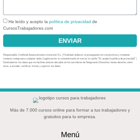
He leído y acepto la
política de privacidad
de
CursosTrabajadores.com
ENVIAR
Responsable: Confislab Asesoramiento e Inversión S.L. | Finalidad: elaborar un presupuesto sin compromiso y mantener
contacto contigo para cualquier duda | Legitimación: tu consentimiento al marcar la casilla “Sí, acepto la política de privacidad” |
Destinatarios: los datos que me facilitas estarán ubicados en los servidores de Siteground | Derechos: tienes derecho, entre
otros, a acceder, rectificar, limitar y suprimir tus datos.
Más de 7.000 cursos online para formar a tus trabajadores y
gratuitos para tu empresa.
Menú