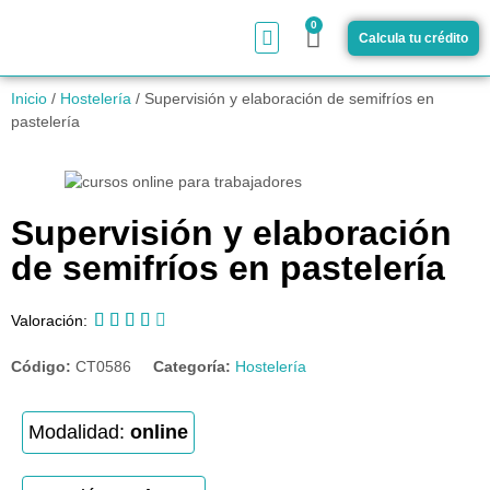
0
Calcula tu crédito
¿Cómo funciona?
Inicio
/
Hostelería
/ Supervisión y elaboración de semifríos en
pastelería
Supervisión y elaboración
de semifríos en pastelería





Valoración:
Código:
CT0586
Categoría:
Hostelería
Modalidad:
online