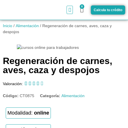
0
Calcula tu crédito
¿Cómo funciona?
Inicio
/
Alimentación
/ Regeneración de carnes, aves, caza y
despojos
Regeneración de carnes,
aves, caza y despojos





Valoración:
Código:
CT0875
Categoría:
Alimentación
Modalidad:
online