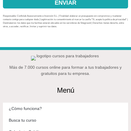
ENVIAR
Responsable: Confislab Asesoramiento e Inversión S.L. | Finalidad: elaborar un presupuesto sin compromiso y mantener
contacto contigo para cualquier duda | Legitimación: tu consentimiento al marcar la casilla “Sí, acepto la política de privacidad” |
Destinatarios: los datos que me facilitas estarán ubicados en los servidores de Siteground | Derechos: tienes derecho, entre
otros, a acceder, rectificar, limitar y suprimir tus datos.
Más de 7.000 cursos online para formar a tus trabajadores y
gratuitos para tu empresa.
Menú
¿Cómo funciona?
Busca tu curso