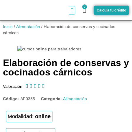
0
Calcula tu crédito
¿Cómo funciona?
Inicio
/
Alimentación
/ Elaboración de conservas y cocinados
cárnicos
Elaboración de conservas y
cocinados cárnicos





Valoración:
Código:
AF0355
Categoría:
Alimentación
Modalidad:
online