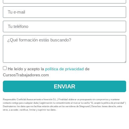
He leído y acepto la
política de privacidad
de
CursosTrabajadores.com
ENVIAR
Responsable: Confislab Asesoramiento e Inversión S.L. | Finalidad: elaborar un presupuesto sin compromiso y mantener
contacto contigo para cualquier duda | Legitimación: tu consentimiento al marcar la casilla “Sí, acepto la política de privacidad” |
Destinatarios: los datos que me facilitas estarán ubicados en los servidores de Siteground | Derechos: tienes derecho, entre
otros, a acceder, rectificar, limitar y suprimir tus datos.