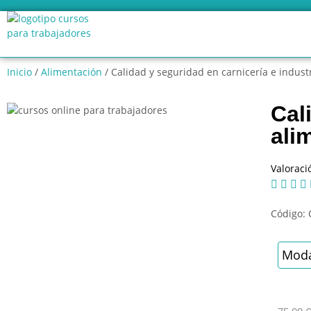
Inicio
/
Alimentación
/ Calidad y seguridad en carnicería e indust
Cal
ali
Valoraci




Código:
Moda