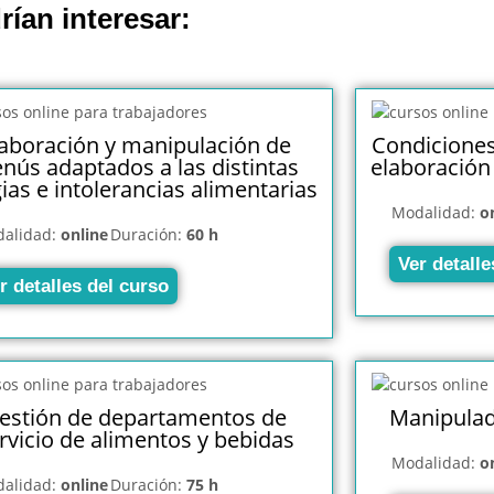
rían interesar:
laboración y manipulación de
Condiciones 
nús adaptados a las distintas
elaboración
gias e intolerancias alimentarias
Modalidad:
o
alidad:
online
Duración:
60 h
Ver detalle
r detalles del curso
estión de departamentos de
Manipulad
rvicio de alimentos y bebidas
Modalidad:
o
alidad:
online
Duración:
75 h