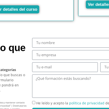
Ver detalle
r detalles del curso
so que
categorías
lo que buscas o
ormulario
e pondrá en
.
He leído y acepto la
política de privacidad
de
miso y mantener contacto
privacidad” | Destinatarios:
tre otros, a acceder,