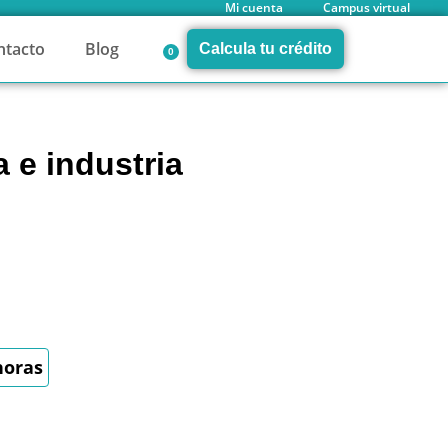
Mi cuenta
Campus virtual
ntacto
Blog
Calcula tu crédito
0
 e industria
horas