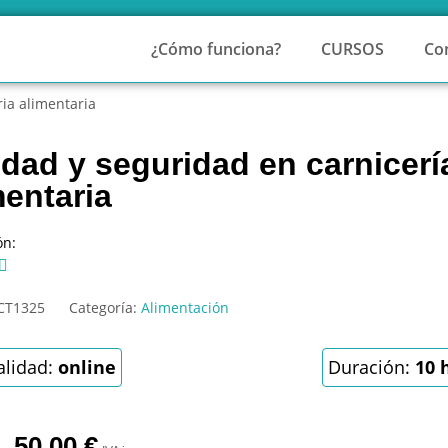
¿Cómo funciona?
CURSOS
Co
ria alimentaria
idad y seguridad en carnicería
mentaria
ón:

CT1325
Categoría:
Alimentación
lidad:
online
Duración:
10 
50,00
€