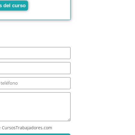
s del curso
 CursosTrabajadores.com