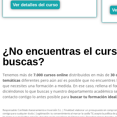
Ver detalles del curso
Ve
¿No encuentras el cur
buscas?
Tenemos más de
7.000 cursos online
distribuidos en más de
30 
temáticas
diferentes pero aún así es posible que no encuentres 
que necesites una formación a medida. En ese caso, rellena el f
diciéndonos lo que buscas y nuestro departamento académico s
contacto contigo lo antes posible para
buscar tu formación ideal
Responsable: Confislab Asesoramiento e Inversión S.L. | Finalidad: elaborar un presupuesto sin compro
contigo para cualquier duda | Legitimación: tu consentimiento al marcar la casilla “Sí, acepto la política de 
los datos que me facilitas estarán ubicados en los servidores de Siteground | Derechos: tienes derecho, en