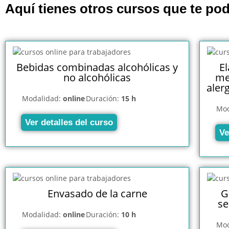
Aquí tienes otros cursos que te pod
Bebidas combinadas alcohólicas y
E
no alcohólicas
me
aler
Modalidad:
online
Duración:
15 h
Mod
Ver detalles del curso
Ve
Envasado de la carne
G
se
Modalidad:
online
Duración:
10 h
Mod