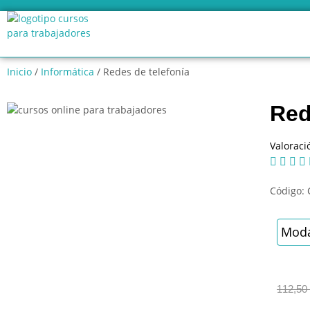
Inicio
/
Informática
/ Redes de telefonía
Red
Valoraci




Código:
Moda
112,50