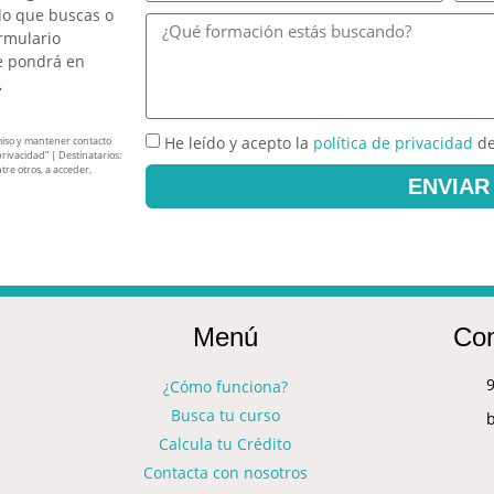
lo que buscas o
ormulario
e pondrá en
.
He leído y acepto la
política de privacidad
de
miso y mantener contacto
privacidad” | Destinatarios:
tre otros, a acceder,
ENVIAR
Menú
Con
9
¿Cómo funciona?
Busca tu curso
Calcula tu Crédito
Contacta con nosotros