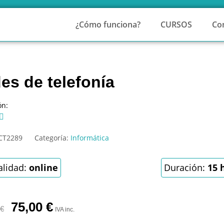
¿Cómo funciona?
CURSOS
Co
es de telefonía
ón:

CT2289
Categoría:
Informática
lidad:
online
Duración:
15 
75,00
€
€
IVA inc.