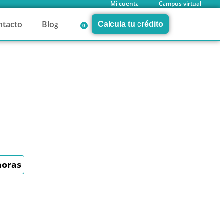
Mi cuenta
Campus virtual
ntacto
Blog
Calcula tu crédito
0
horas