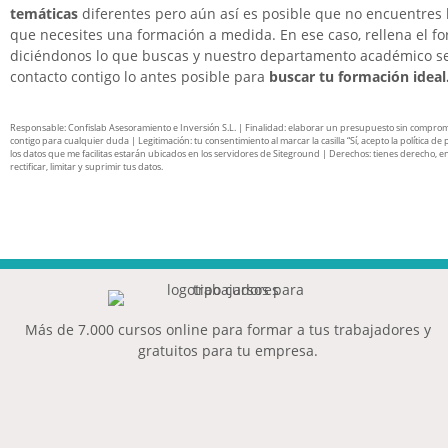
temáticas
diferentes pero aún así es posible que no encuentres 
que necesites una formación a medida. En ese caso, rellena el f
diciéndonos lo que buscas y nuestro departamento académico s
contacto contigo lo antes posible para
buscar tu formación ideal
Responsable: Confislab Asesoramiento e Inversión S.L. | Finalidad: elaborar un presupuesto sin compro
contigo para cualquier duda | Legitimación: tu consentimiento al marcar la casilla “Sí, acepto la política de 
los datos que me facilitas estarán ubicados en los servidores de Siteground | Derechos: tienes derecho, en
rectificar, limitar y suprimir tus datos.
Más de 7.000 cursos online para formar a tus trabajadores y
gratuitos para tu empresa.