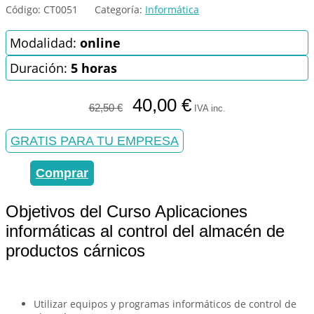
Código:
CT0051
Categoría:
Informática
Modalidad:
online
Duración:
5 horas
El
El
40,00
€
62,50
€
IVA inc.
precio
precio
original
actual
era:
es:
GRATIS PARA TU EMPRESA
62,50 €.
40,00 €.
Comprar
Objetivos del Curso Aplicaciones
informáticas al control del almacén de
productos cárnicos
Utilizar equipos y programas informáticos de control de