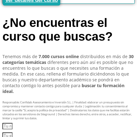
Ver detalles del curso
¿No encuentras el
curso que buscas?
Tenemos más de
7.000 cursos online
distribuidos en más de
30
categorías temáticas
diferentes pero aún así es posible que no
encuentres lo que buscas o que necesites una formación a
medida. En ese caso, rellena el formulario diciéndonos lo que
buscas y nuestro departamento académico se pondrá en
contacto contigo lo antes posible para
buscar tu formación
ideal.
Responsable: Confislab Asesoramiento e Inversión S.L. | Finalidad: elaborar un presupuesto sin
compromiso y mantener contacto contigo para cualquier duda | Legitimación: tu consentimiento al
marcar la casilla “Sí, acepto la política de privacidad” | Destinatarios: los datos que me facilitas estarán
ubicados en los servidores de Siteground | Derechos: tienes derecho, entre otros, a acceder, rectificar,
limitar y suprimir tus datos.