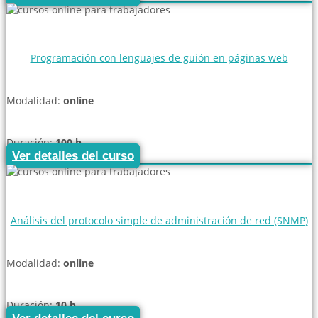
Programación con lenguajes de guión en páginas web
Modalidad:
online
Duración:
100 h
Ver detalles del curso
Análisis del protocolo simple de administración de red (SNMP)
Modalidad:
online
Duración:
10 h