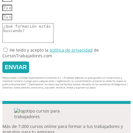
He leído y acepto la
política de privacidad
de
CursosTrabajadores.com
ENVIAR
Responsable: Confislab Asesoramiento e Inversión S.L. | Finalidad: elaborar un presupuesto sin compromiso y
mantener contacto contigo para cualquier duda | Legitimación: tu consentimiento al marcar la casilla “Sí, acepto la
política de privacidad” | Destinatarios: los datos que me facilitas estarán ubicados en los servidores de Siteground |
Derechos: tienes derecho, entre otros, a acceder, rectificar, limitar y suprimir tus datos.
Más de 7.000 cursos online para formar a tus trabajadores y
gratuitos para tu empresa.