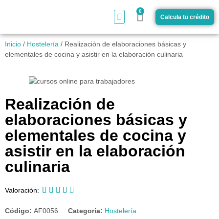
0
Calcula tu crédito
¿Cómo funciona?
Inicio
/
Hostelería
/ Realización de elaboraciones básicas y
elementales de cocina y asistir en la elaboración culinaria
Realización de
elaboraciones básicas y
elementales de cocina y
asistir en la elaboración
culinaria





Valoración:
Código:
AF0056
Categoría:
Hostelería