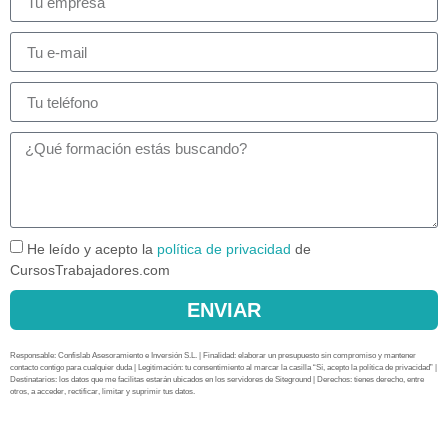
He leído y acepto la
política de privacidad
de
CursosTrabajadores.com
ENVIAR
Responsable: Confislab Asesoramiento e Inversión S.L. | Finalidad: elaborar un presupuesto sin compromiso y mantener
contacto contigo para cualquier duda | Legitimación: tu consentimiento al marcar la casilla “Sí, acepto la política de privacidad” |
Destinatarios: los datos que me facilitas estarán ubicados en los servidores de Siteground | Derechos: tienes derecho, entre
otros, a acceder, rectificar, limitar y suprimir tus datos.