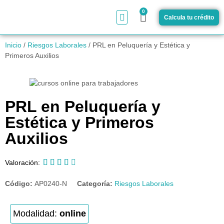
0
Calcula tu crédito
¿Cómo funciona?
Inicio
/
Riesgos Laborales
/ PRL en Peluquería y Estética y
Primeros Auxilios
PRL en Peluquería y
Estética y Primeros
Auxilios





Valoración:
Código:
AP0240-N
Categoría:
Riesgos Laborales
Modalidad:
online