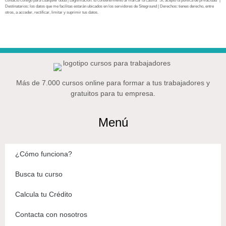
contacto contigo para cualquier duda | Legitimación: tu consentimiento al marcar la casilla “Sí, acepto la política de privacidad” |
Destinatarios: los datos que me facilitas estarán ubicados en los servidores de Siteground | Derechos: tienes derecho, entre
otros, a acceder, rectificar, limitar y suprimir tus datos.
Más de 7.000 cursos online para formar a tus trabajadores y
gratuitos para tu empresa.
Menú
¿Cómo funciona?
Busca tu curso
Calcula tu Crédito
Contacta con nosotros