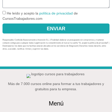
He leído y acepto la
política de privacidad
de
CursosTrabajadores.com
ENVIAR
Responsable: Confislab Asesoramiento e Inversión S.L. | Finalidad: elaborar un presupuesto sin compromiso y mantener
contacto contigo para cualquier duda | Legitimación: tu consentimiento al marcar la casilla “Sí, acepto la política de privacidad” |
Destinatarios: los datos que me facilitas estarán ubicados en los servidores de Siteground | Derechos: tienes derecho, entre
otros, a acceder, rectificar, limitar y suprimir tus datos.
Más de 7.000 cursos online para formar a tus trabajadores y
gratuitos para tu empresa.
Menú