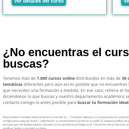
Ver detalles del curso
Ve
¿No encuentras el cur
buscas?
Tenemos más de
7.000 cursos online
distribuidos en más de
30 
temáticas
diferentes pero aún así es posible que no encuentres 
que necesites una formación a medida. En ese caso, rellena el f
diciéndonos lo que buscas y nuestro departamento académico s
contacto contigo lo antes posible para
buscar tu formación ideal
Responsable: Confislab Asesoramiento e Inversión S.L. | Finalidad: elaborar un presupuesto sin compro
contigo para cualquier duda | Legitimación: tu consentimiento al marcar la casilla “Sí, acepto la política de 
los datos que me facilitas estarán ubicados en los servidores de Siteground | Derechos: tienes derecho, en
rectificar, limitar y suprimir tus datos.