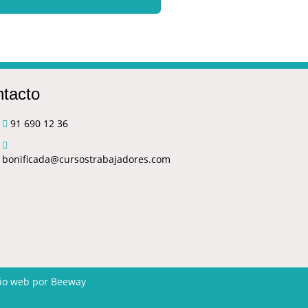
tacto
91 690 12 36
bonificada@cursostrabajadores.com
ño web
por Beeway