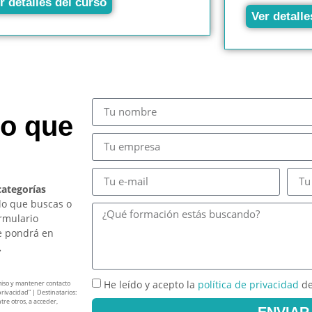
r detalles del curso
Ver detalle
so que
categorías
lo que buscas o
ormulario
e pondrá en
.
He leído y acepto la
política de privacidad
de
miso y mantener contacto
privacidad” | Destinatarios:
tre otros, a acceder,
ENVIAR