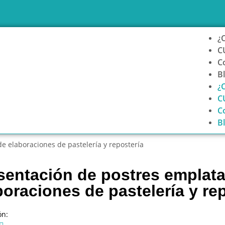
¿
C
C
B
¿
C
C
B
e elaboraciones de pastelería y repostería
sentación de postres emplata
boraciones de pastelería y re
ón: