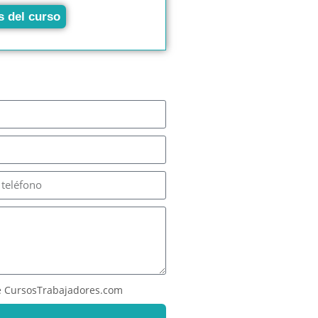
s del curso
 CursosTrabajadores.com