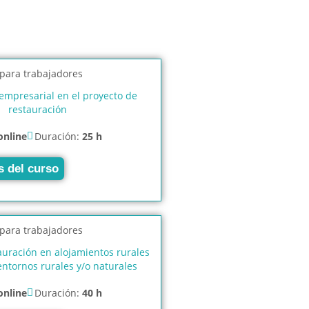
 empresarial en el proyecto de
restauración
online
Duración:
25 h
s del curso
auración en alojamientos rurales
ntornos rurales y/o naturales
online
Duración:
40 h