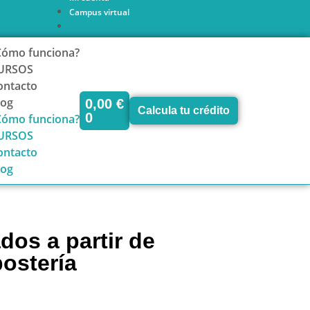
Campus virtual
Mi cuenta
Campus virtual
Cómo funciona?
URSOS
ontacto
log
0,00
€
Calcula tu crédito
0
Cómo funciona?
URSOS
ontacto
log
dos a partir de
postería