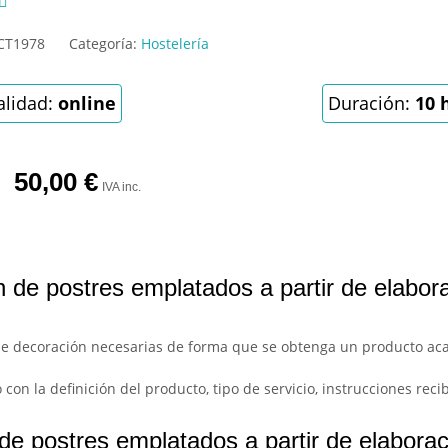

CT1978
Categoría:
Hostelería
lidad:
online
Duración:
10 
50,00
€
IVA inc.
 de postres emplatados a partir de elabora
s de decoración necesarias de forma que se obtenga un producto a
con la definición del producto, tipo de servicio, instrucciones reci
e postres emplatados a partir de elaborac