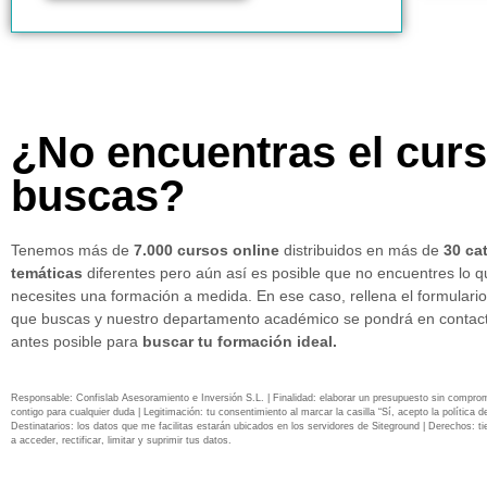
¿No encuentras el cur
buscas?
Tenemos más de
7.000 cursos online
distribuidos en más de
30 ca
temáticas
diferentes pero aún así es posible que no encuentres lo 
necesites una formación a medida. En ese caso, rellena el formulario
que buscas y nuestro departamento académico se pondrá en contact
antes posible para
buscar tu formación ideal.
Responsable: Confislab Asesoramiento e Inversión S.L. | Finalidad: elaborar un presupuesto sin compro
contigo para cualquier duda | Legitimación: tu consentimiento al marcar la casilla “Sí, acepto la política de
Destinatarios: los datos que me facilitas estarán ubicados en los servidores de Siteground | Derechos: ti
a acceder, rectificar, limitar y suprimir tus datos.