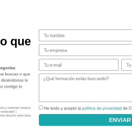
so que
tegorías
que buscas o que
 diciéndonos lo
o contigo lo
He leído y acepto la
política de privacidad
de C
miso y mantener contacto
 privacidad” |
enes derecho, entre otros,
ENVIAR