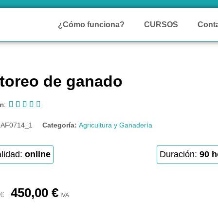
¿Cómo funciona?
CURSOS
Cont
toreo de ganado





n:
:
AF0714_1
Categoría:
Agricultura y Ganadería
lidad:
online
Duración:
90 h
450,00
€
€
IVA