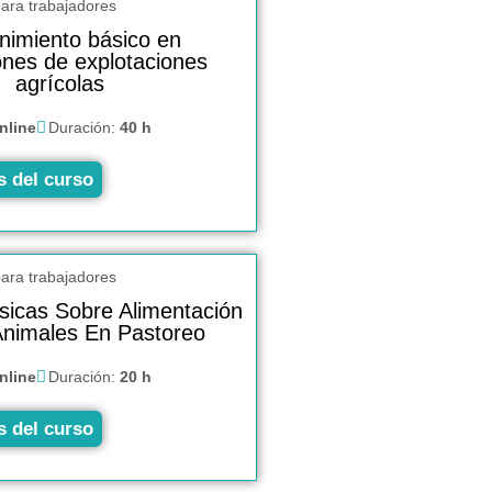
nimiento básico en
iones de explotaciones
agrícolas
nline
Duración:
40 h
s del curso
sicas Sobre Alimentación
Animales En Pastoreo
nline
Duración:
20 h
s del curso