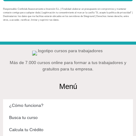
Responsable: Confislab Asesoramiento e Inversión S.L. | Finalidad: elaborar un presupuesto sin compromiso y mantener
contacto contigo para cualquier duda | Legitimación: tu consentimiento al marcar la casilla “Sí, acepto la política de privacidad” |
Destinatarios: los datos que me facilitas estarán ubicados en los servidores de Siteground | Derechos: tienes derecho, entre
otros, a acceder, rectificar, limitar y suprimir tus datos.
Más de 7.000 cursos online para formar a tus trabajadores y
gratuitos para tu empresa.
Menú
¿Cómo funciona?
Busca tu curso
Calcula tu Crédito