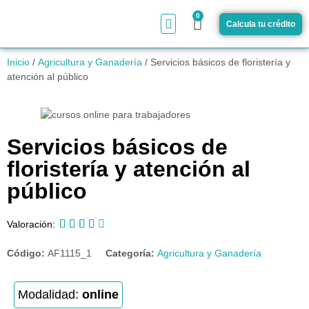
0
Calcula tu crédito
¿Cómo funciona?
Inicio
/
Agricultura y Ganadería
/ Servicios básicos de floristería y
atención al público
Servicios básicos de
floristería y atención al
público





Valoración:
Código:
AF1115_1
Categoría:
Agricultura y Ganadería
Modalidad:
online