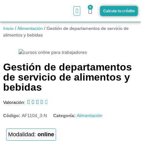
0
Calcula tu crédito
¿Cómo funciona?
Inicio
/
Alimentación
/ Gestión de departamentos de servicio de
alimentos y bebidas
Gestión de departamentos
de servicio de alimentos y
bebidas





Valoración:
Código:
AF1104_3-N
Categoría:
Alimentación
Modalidad:
online