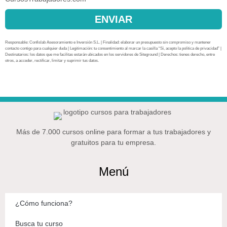
ENVIAR
Responsable: Confislab Asesoramiento e Inversión S.L. | Finalidad: elaborar un presupuesto sin compromiso y mantener
contacto contigo para cualquier duda | Legitimación: tu consentimiento al marcar la casilla “Sí, acepto la política de privacidad” |
Destinatarios: los datos que me facilitas estarán ubicados en los servidores de Siteground | Derechos: tienes derecho, entre
otros, a acceder, rectificar, limitar y suprimir tus datos.
Más de 7.000 cursos online para formar a tus trabajadores y
gratuitos para tu empresa.
Menú
¿Cómo funciona?
Busca tu curso