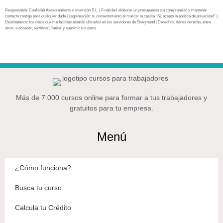
Responsable: Confislab Asesoramiento e Inversión S.L. | Finalidad: elaborar un presupuesto sin compromiso y mantener
contacto contigo para cualquier duda | Legitimación: tu consentimiento al marcar la casilla “Sí, acepto la política de privacidad” |
Destinatarios: los datos que me facilitas estarán ubicados en los servidores de Siteground | Derechos: tienes derecho, entre
otros, a acceder, rectificar, limitar y suprimir tus datos.
Más de 7.000 cursos online para formar a tus trabajadores y
gratuitos para tu empresa.
Menú
¿Cómo funciona?
Busca tu curso
Calcula tu Crédito