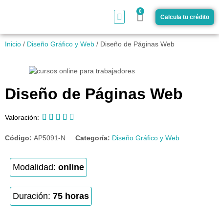
0
Calcula tu crédito
¿Cómo funciona?
Inicio
/
Diseño Gráfico y Web
/ Diseño de Páginas Web
Diseño de Páginas Web





Valoración:
Código:
AP5091-N
Categoría:
Diseño Gráfico y Web
Modalidad:
online
Duración:
75 horas