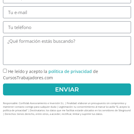
He leído y acepto la
política de privacidad
de
CursosTrabajadores.com
ENVIAR
Responsable: Confislab Asesoramiento e Inversión S.L. | Finalidad: elaborar un presupuesto sin compromiso y
mantener contacto contigo para cualquier duda | Legitimación: tu consentimiento al marcar la casilla “Sí, acepto la
política de privacidad” | Destinatarios: los datos que me facilitas estarán ubicados en los servidores de Siteground
| Derechos: tienes derecho, entre otros, a acceder, rectificar, limitar y suprimir tus datos.