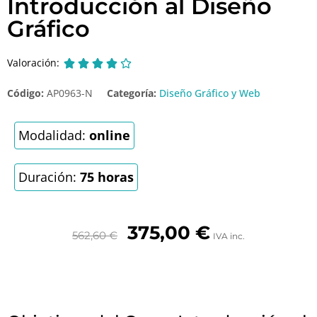
Introducción al Diseño
Gráfico
Valoración:





Código:
AP0963-N
Categoría:
Diseño Gráfico y Web
Modalidad:
online
Duración:
75 horas
375,00
€
562,60
€
IVA inc.